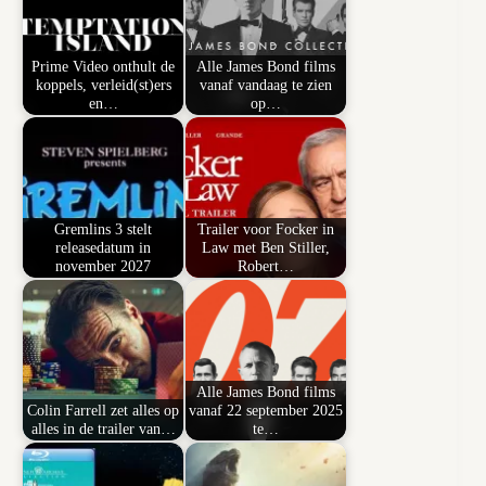
Prime Video onthult de
Alle James Bond films
koppels, verleid(st)ers
vanaf vandaag te zien
en…
op…
Gremlins 3 stelt
Trailer voor Focker in
releasedatum in
Law met Ben Stiller,
november 2027
Robert…
Alle James Bond films
Colin Farrell zet alles op
vanaf 22 september 2025
alles in de trailer van…
te…