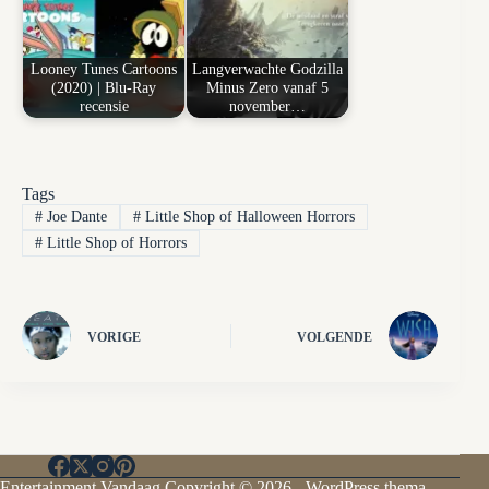
Looney Tunes Cartoons
Langverwachte Godzilla
(2020) | Blu-Ray
Minus Zero vanaf 5
recensie
november…
Tags
#
Joe Dante
#
Little Shop of Halloween Horrors
#
Little Shop of Horrors
VORIGE
VOLGENDE
Entertainment Vandaag Copyright © 2026 - WordPress thema