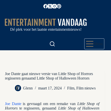
Ga
naar
de
inhoud
Dé plek voor het laatste entertainmentnieuws!
Menu
Joe Dante gaat nieuwe versie van Little Shop of Horrors
regisseren genaamd Little Shop of Halloween Horrors
Glenn
maart 17, 2024
Film
,
Film nieuws
Joe Dante
is gevraagd om een ​​remake van
Little Shop of
Horrors
te regisseren, genaamd
Little Shop of Halloween