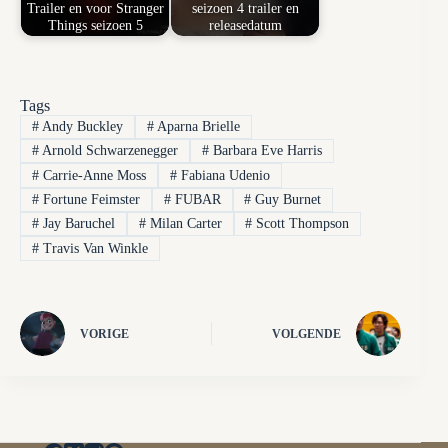
Trailer en voor Stranger
seizoen 4 trailer en
Things seizoen 5
releasedatum
Tags
#
Andy Buckley
#
Aparna Brielle
#
Arnold Schwarzenegger
#
Barbara Eve Harris
#
Carrie-Anne Moss
#
Fabiana Udenio
#
Fortune Feimster
#
FUBAR
#
Guy Burnet
#
Jay Baruchel
#
Milan Carter
#
Scott Thompson
#
Travis Van Winkle
VORIGE
VOLGENDE