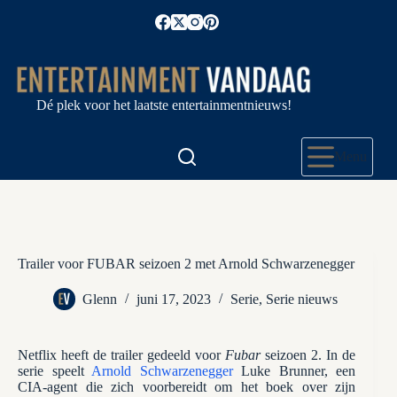
Ga
naar
de
inhoud
Dé plek voor het laatste entertainmentnieuws!
Menu
Trailer voor FUBAR seizoen 2 met Arnold Schwarzenegger
Glenn
juni 17, 2023
Serie
,
Serie nieuws
Netflix heeft de trailer gedeeld voor
Fubar
seizoen 2. In de
serie speelt
Arnold Schwarzenegger
Luke Brunner, een
CIA-agent die zich voorbereidt om het boek over zijn