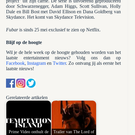
project” uit zijn carriè. De serie is uitvoerend geproduceerd
door Schwarzenegger, Adam Higgs, Scott Sullivan, Holly
Dale en Bill Bost met David Ellison en Dana Goldberg van
Skydance. Het komt van Skydance Television.
Fubar
is sinds 25 mei exclusief te zien op Netflix.
Blijf op de hoogte
Wil je de hele week op de hoogte gehouden worden van het
laatste entertainment nieuws? Volg ons dan op
Facebook
,
Instagram
en
Twitter
. Zo ontvang jij als eerste het
laatste nieuws!
Gerelateerde artikelen
Prime Video onthult de
Trailer van The Lord of