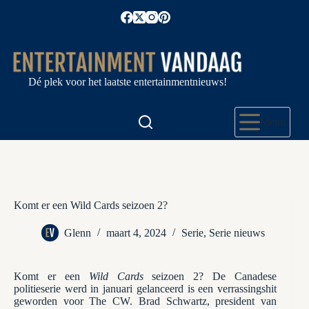
Ga
naar
de
inhoud
Dé plek voor het laatste entertainmentnieuws!
Menu
Komt er een Wild Cards seizoen 2?
Glenn
maart 4, 2024
Serie
,
Serie nieuws
Komt er een
Wild Cards
seizoen 2? De Canadese
politieserie werd in januari gelanceerd is een verrassingshit
geworden voor The CW. Brad Schwartz, president van