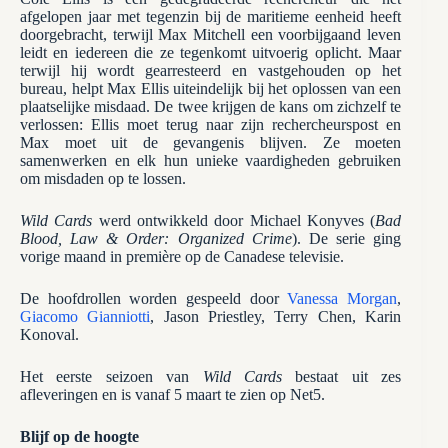
afgelopen jaar met tegenzin bij de maritieme eenheid heeft
doorgebracht, terwijl Max Mitchell een voorbijgaand leven
leidt en iedereen die ze tegenkomt uitvoerig oplicht. Maar
terwijl hij wordt gearresteerd en vastgehouden op het
bureau, helpt Max Ellis uiteindelijk bij het oplossen van een
plaatselijke misdaad. De twee krijgen de kans om zichzelf te
verlossen: Ellis moet terug naar zijn rechercheurspost en
Max moet uit de gevangenis blijven. Ze moeten
samenwerken en elk hun unieke vaardigheden gebruiken
om misdaden op te lossen.
Wild Cards
werd ontwikkeld door Michael Konyves (
Bad
Blood, Law & Order: Organized Crime
). De serie ging
vorige maand in première op de Canadese televisie.
De hoofdrollen worden gespeeld door
Vanessa Morgan
,
Giacomo Gianniotti
, Jason Priestley, Terry Chen, Karin
Konoval.
Het eerste seizoen van
Wild Cards
bestaat uit zes
afleveringen en is vanaf 5 maart te zien op Net5.
Blijf op de hoogte