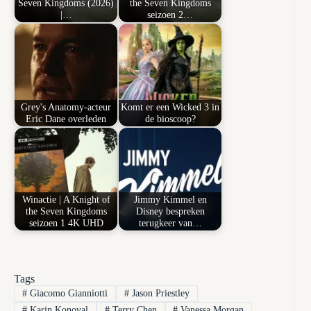
Seven Kingdoms (2026)
the Seven Kingdoms
|…
seizoen 2…
Grey's Anatomy-acteur
Komt er een Wicked 3 in
Eric Dane overleden
de bioscoop?
Winactie | A Knight of
Jimmy Kimmel en
the Seven Kingdoms
Disney bespreken
seizoen 1 4K UHD
terugkeer van…
Tags
#
Giacomo Gianniotti
#
Jason Priestley
#
Karin Konoval
#
Terry Chen
#
Vanessa Morgan