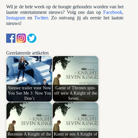
Wil je de hele week op de hoogte gehouden worden van het
laatste entertainment nieuws? Volg ons dan op
Facebook
,
Instagram
en
Twitter
. Zo ontvang jij als eerste het laatste
nieuws!
Gerelateerde artikelen
Nieuwe trailer voor Now
Game of Thrones spin-
You See Me 3: Now You
off serie A Knight of the
Don’t
Seven…
Recensie A Knight of the
Komt er een A Knight of