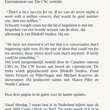
Entertainment van The CW, vertelde:
“That’s a nice success for us. If we can do seven nights a
week with a million viewers, that would be goal number
one, then two million.”
Schwartz voegde eraan toe dat hij al begonnen is met het
bespreken van een tweede seizoen van de show, dat
afkomstig is van Blink49 Studios. Hij zei:
“We have not renewed it yet but that is a conversation that’s
happening right now. It’s the type of show that could run for
ten seasons, those shows don’t exist much anymore. It really
could be something.”
Het werd oorspronkelijk besteld door de Canadese omroep
CBC en The CW kwam aan boord als coproducent. De
reeks wordt geproduceerd door Blink49 Studios, Front
Street Pictures en Piller/Segan met Michael Konyves als
showrunner. Hij produceert samen met Shawn Piller en
Noelle Carbone.
Hou deze pagina in de gaten voor de laatste updates.
Vanaf dinsdag 5 maart kun je in Nederland kijken naar de
serie
Wild Cards
(2024) op Net5. De reeks speelt zich af in