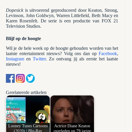
Dopesick
is uitvoerend geproduceerd door Keaton, Strong,
Levinson, John Goldwyn, Warren Littlefield, Beth Macy en
Karen Rosenfelt. De serie is een productie van FOX 21
Television Studios.
Blijf op de hoogte
Wil je de hele week op de hoogte gehouden worden van het
laatste entertainment nieuws? Volg ons dan op
Facebook
,
Instagram
en
Twitter
. Zo ontvang jij als eerste het laatste
nieuws!
Gerelateerde artikelen
Looney Tunes Cartoons
Actrice Diane Keaton
(2020) | Blu-Ray
overleden op 79 jarige