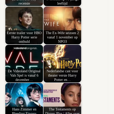
recensie
leeftijd
Eerste trailer voor HBO
The Ex-Wife seizoen 2
Harry Potter serie
vanaf 1 november op
onthuld
NPO3
De Videoland Original
Nederlandse cast voor
Vals Spel is vanaf 6
theater versie Harry
december…
Potter en…
Hans Zimmer en
The Testaments op
Bleeding Fingers
Disney Plus | Alles over