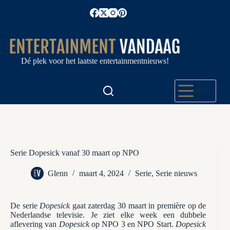
Ga
naar
de
inhoud
Dé plek voor het laatste entertainmentnieuws!
Menu
Serie Dopesick vanaf 30 maart op NPO
Glenn
maart 4, 2024
Serie
,
Serie nieuws
De serie
Dopesick
gaat zaterdag 30 maart in première op de
Nederlandse televisie. Je ziet elke week een dubbele
aflevering van
Dopesick
op NPO 3 en NPO Start.
Dopesick