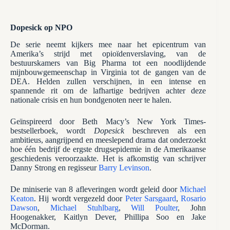
Dopesick op NPO
De serie neemt kijkers mee naar het epicentrum van
Amerika’s strijd met opioïdenverslaving, van de
bestuurskamers van Big Pharma tot een noodlijdende
mijnbouwgemeenschap in Virginia tot de gangen van de
DEA. Helden zullen verschijnen, in een intense en
spannende rit om de lafhartige bedrijven achter deze
nationale crisis en hun bondgenoten neer te halen.
Geïnspireerd door Beth Macy’s New York Times-
bestsellerboek, wordt
Dopesick
beschreven als een
ambitieus, aangrijpend en meeslepend drama dat onderzoekt
hoe één bedrijf de ergste drugsepidemie in de Amerikaanse
geschiedenis veroorzaakte. Het is afkomstig van schrijver
Danny Strong en regisseur
Barry Levinson
.
De miniserie van 8 afleveringen wordt geleid door
Michael
Keaton
. Hij wordt vergezeld door
Peter Sarsgaard
,
Rosario
Dawson
,
Michael Stuhlbarg
,
Will Poulter
, John
Hoogenakker, Kaitlyn Dever, Phillipa Soo en Jake
McDorman.