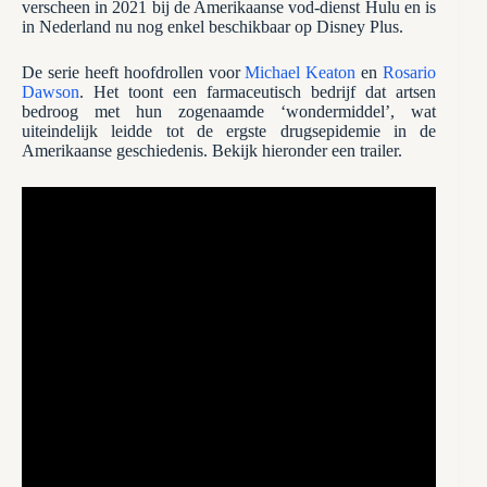
verscheen in 2021 bij de Amerikaanse vod-dienst Hulu en is
in Nederland nu nog enkel beschikbaar op Disney Plus.
De serie heeft hoofdrollen voor
Michael Keaton
en
Rosario
Dawson
. Het toont een farmaceutisch bedrijf dat artsen
bedroog met hun zogenaamde ‘wondermiddel’, wat
uiteindelijk leidde tot de ergste drugsepidemie in de
Amerikaanse geschiedenis. Bekijk hieronder een trailer.