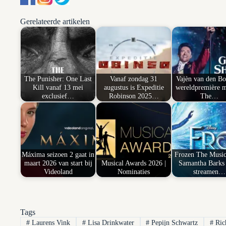
Gerelateerde artikelen
The Punisher: One Last
Vanaf zondag 31
Vajèn van den Bo
Kill vanaf 13 mei
augustus is Expeditie
wereldpremière m
exclusief…
Robinson 2025…
The…
Máxima seizoen 2 gaat in
Frozen The Music
maart 2026 van start bij
Musical Awards 2026 |
Samantha Barks 
Videoland
Nominaties
streamen…
Tags
#
Laurens Vink
#
Lisa Drinkwater
#
Pepijn Schwartz
#
Ric