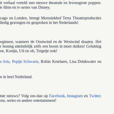
it verhaal verteld met nieuwe theatrale en levensgrote poppen.
 films en tv-series van Disney.
ago en Londen, brengt Morssinkhof Terra Theaterproducties
olledig gezongen en gesproken in het Nederlands!
beginnen, wanneer de Oostwind en de Westwind draaien. Het
r honing uiteindelijk zelfs een boom in moet duiken! Gelukkig
Roe, Konijn, Uil en oh, Teigetje ook!
s Arts
,
Pepijn Schwartz
, Robin Ketelaers, Lisa Drinkwater en
en in heel Nederland.
atste nieuws? Volg ons dan op
Facebook
,
Instagram
en
Twitter
.
ilms, series en andere entertainment!