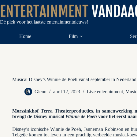
Ga
naar
de
inhoud
Dé plek voor het laatste entertainmentnieuws!
Home
Film
Ser
Musical Disney’s Winnie de Poeh vanaf september in Nederland
Glenn
april 12, 2023
Live entertainment
,
Music
Morssinkhof Terra Theaterproducties, in samenwerking m
brengt de Disney musical
Winnie de Poeh
voor het eerst naa
Disney’s iconische Winnie de Poeh, Janneman Robinson en hun 
Teigetje komen tot leven in een prachtig verbeelde musical-b