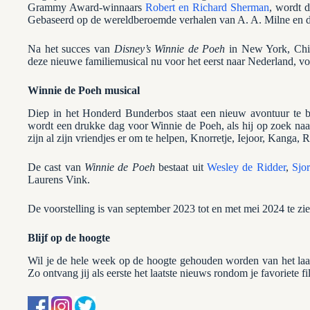
Grammy Award-winnaars
Robert en Richard Sherman
, wordt d
Gebaseerd op de wereldberoemde verhalen van A. A. Milne en de
Na het succes van
Disney’s Winnie de Poeh
in New York, Chic
deze nieuwe familiemusical nu voor het eerst naar Nederland, v
Winnie de Poeh musical
Diep in het Honderd Bunderbos staat een nieuw avontuur te 
wordt een drukke dag voor Winnie de Poeh, als hij op zoek naa
zijn al zijn vriendjes er om te helpen, Knorretje, Iejoor, Kanga, 
De cast van
Winnie de Poeh
bestaat uit
Wesley de Ridder
,
Sjor
Laurens Vink.
De voorstelling is van september 2023 tot en met mei 2024 te zi
Blijf op de hoogte
Wil je de hele week op de hoogte gehouden worden van het la
Zo ontvang jij als eerste het laatste nieuws rondom je favoriete f