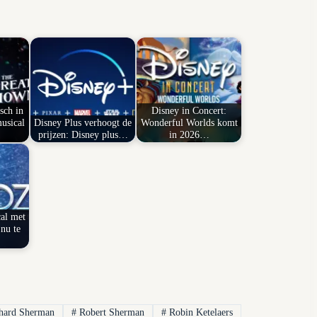
sch in
Disney in Concert:
usical
Disney Plus verhoogt de
Wonderful Worlds komt
prijzen: Disney plus…
in 2026…
al met
nu te
hard Sherman
#
Robert Sherman
#
Robin Ketelaers