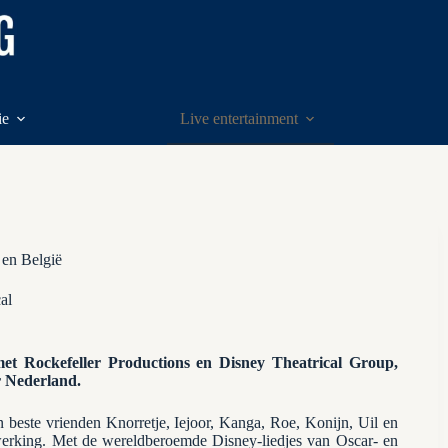
ie
Live entertainment
 en België
al
et Rockefeller Productions en Disney Theatrical Group,
r Nederland.
beste vrienden Knorretje, Iejoor, Kanga, Roe, Konijn, Uil en
ewerking. Met de wereldberoemde Disney-liedjes van Oscar- en