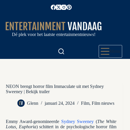
Ga
naar
de
inhoud
Dé plek voor het laatste entertainmentnieuws!
Menu
NEON brengt horror film Immaculate uit met Sydney
Sweeney | Bekijk trailer
Glenn
januari 24, 2024
Film
,
Film nieuws
Emmy Award-genomineerde
Sydney Sweeney
(
The White
Lotus, Euphoria
) schittert in de psychologische horror film