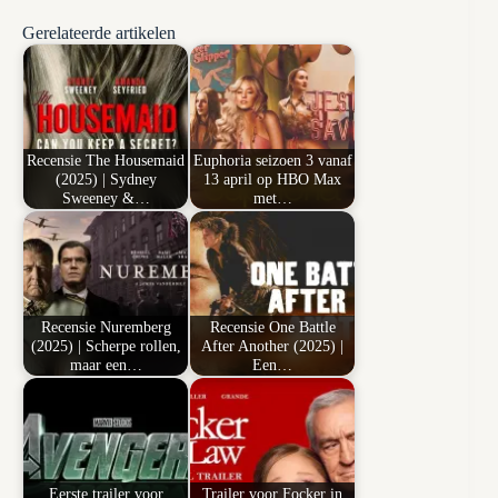
Gerelateerde artikelen
Recensie The Housemaid
Euphoria seizoen 3 vanaf
(2025) | Sydney
13 april op HBO Max
Sweeney &…
met…
Recensie Nuremberg
Recensie One Battle
(2025) | Scherpe rollen,
After Another (2025) |
maar een…
Een…
Eerste trailer voor
Trailer voor Focker in