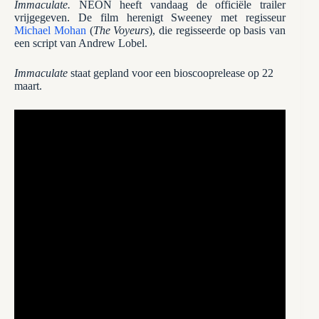
Immaculate.
NEON heeft vandaag de officiële trailer
vrijgegeven. De film herenigt Sweeney met regisseur
Michael Mohan
(
The Voyeurs
), die regisseerde op basis van
een script van Andrew Lobel.
Immaculate
staat gepland voor een bioscooprelease op 22
maart.