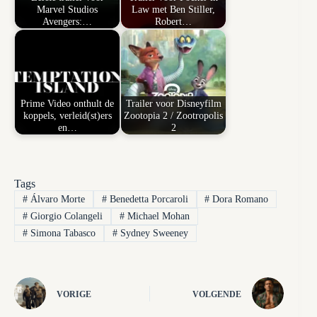
Marvel Studios
Law met Ben Stiller,
Avengers:…
Robert…
Prime Video onthult de
Trailer voor Disneyfilm
koppels, verleid(st)ers
Zootopia 2 / Zootropolis
en…
2
Tags
#
Álvaro Morte
#
Benedetta Porcaroli
#
Dora Romano
#
Giorgio Colangeli
#
Michael Mohan
#
Simona Tabasco
#
Sydney Sweeney
VORIGE
VOLGENDE