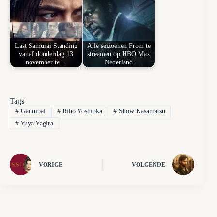
Last Samurai Standing
Alle seizoenen From te
vanaf donderdag 13
streamen op HBO Max
november te…
Nederland
Tags
#
Gannibal
#
Riho Yoshioka
#
Show Kasamatsu
#
Yuya Yagira
VORIGE
VOLGENDE