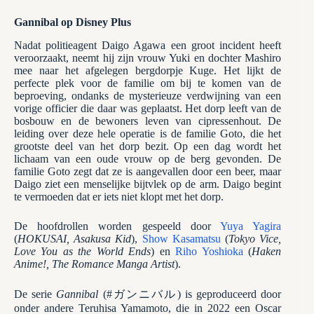
Gannibal op Disney Plus
Nadat politieagent Daigo Agawa een groot incident heeft
veroorzaakt, neemt hij zijn vrouw Yuki en dochter Mashiro
mee naar het afgelegen bergdorpje Kuge. Het lijkt de
perfecte plek voor de familie om bij te komen van de
beproeving, ondanks de mysterieuze verdwijning van een
vorige officier die daar was geplaatst. Het dorp leeft van de
bosbouw en de bewoners leven van cipressenhout. De
leiding over deze hele operatie is de familie Goto, die het
grootste deel van het dorp bezit. Op een dag wordt het
lichaam van een oude vrouw op de berg gevonden. De
familie Goto zegt dat ze is aangevallen door een beer, maar
Daigo ziet een menselijke bijtvlek op de arm. Daigo begint
te vermoeden dat er iets niet klopt met het dorp.
De hoofdrollen worden gespeeld door
Yuya Yagira
(
HOKUSAI, Asakusa Kid
),
Show Kasamatsu
(
Tokyo Vice,
Love You as the World Ends
) en
Riho Yoshioka
(
Haken
Anime!, The Romance Manga Artist
).
De serie
Gannibal
(#ガンニバル) is geproduceerd door
onder andere Teruhisa Yamamoto, die in 2022 een Oscar