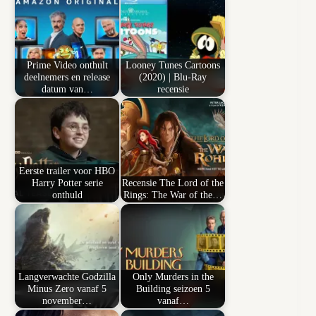
Prime Video onthult
Looney Tunes Cartoons
deelnemers en release
(2020) | Blu-Ray
datum van…
recensie
Eerste trailer voor HBO
Harry Potter serie
Recensie The Lord of the
onthuld
Rings: The War of the…
Langverwachte Godzilla
Only Murders in the
Minus Zero vanaf 5
Building seizoen 5
november…
vanaf…