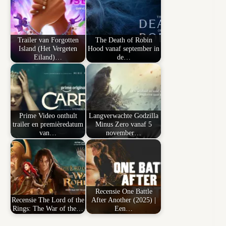
Trailer van Forgotten
The Death of Robin
Island (Het Vergeten
Hood vanaf september in
Eiland)…
de…
Prime Video onthult
Langverwachte Godzilla
trailer en premièredatum
Minus Zero vanaf 5
van…
november…
Recensie One Battle
Recensie The Lord of the
After Another (2025) |
Rings: The War of the…
Een…