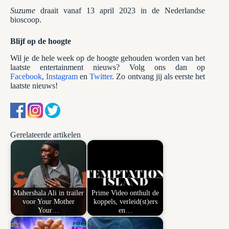
Suzume
draait vanaf 13 april 2023 in de Nederlandse
bioscoop.
Blijf op de hoogte
Wil je de hele week op de hoogte gehouden worden van het
laatste entertainment nieuws? Volg ons dan op
Facebook
,
Instagram
en
Twitter
. Zo ontvang jij als eerste het
laatste nieuws!
Gerelateerde artikelen
Mahershala Ali in trailer
Prime Video onthult de
voor Your Mother
koppels, verleid(st)ers
Your…
en…