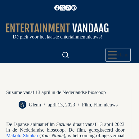
Ga
naar
de
inhoud
Dé plek voor het laatste entertainmentnieuws!
Menu
Suzume vanaf 13 april in de Nederlandse bioscoop
Glenn
april 13, 2023
Film
,
Film nieuws
De Japanse animatiefilm
Suzume
draait vanaf 13 april 2023
in de Nederlandse bioscoop. De film, geregisseerd door
Makoto Shinkai
(
Your Name
), is het coming-of-age-verhaal