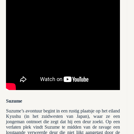
Suzume
Suzume’s avontuur begint in een rustig plaatsje op het eiland
Kyushu (in het zuidwesten van Japan), waar ze een
jongeman ontmoet die zegt dat hij een deur zoekt. Op een
verlaten plek vindt Suzume te midden van de ravage een
losstaande verweerde deur die niet lijkt aangetast door de