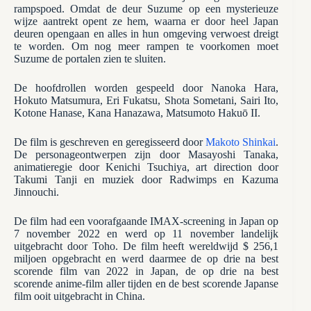
rampspoed. Omdat de deur Suzume op een mysterieuze
wijze aantrekt opent ze hem, waarna er door heel Japan
deuren opengaan en alles in hun omgeving verwoest dreigt
te worden. Om nog meer rampen te voorkomen moet
Suzume de portalen zien te sluiten.
De hoofdrollen worden gespeeld door Nanoka Hara,
Hokuto Matsumura, Eri Fukatsu, Shota Sometani, Sairi Ito,
Kotone Hanase, Kana Hanazawa, Matsumoto Hakuō II.
De film is geschreven en geregisseerd door
Makoto Shinkai
.
De personageontwerpen zijn door Masayoshi Tanaka,
animatieregie door Kenichi Tsuchiya, art direction door
Takumi Tanji en muziek door Radwimps en Kazuma
Jinnouchi.
De film had een voorafgaande IMAX-screening in Japan op
7 november 2022 en werd op 11 november landelijk
uitgebracht door Toho. De film heeft wereldwijd $ 256,1
miljoen opgebracht en werd daarmee de op drie na best
scorende film van 2022 in Japan, de op drie na best
scorende anime-film aller tijden en de best scorende Japanse
film ooit uitgebracht in China.