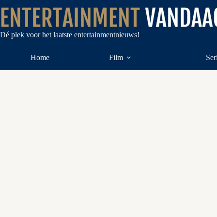
Ga
naar
de
inhoud
Dé plek voor het laatste entertainmentnieuws!
Home
Film
Ser