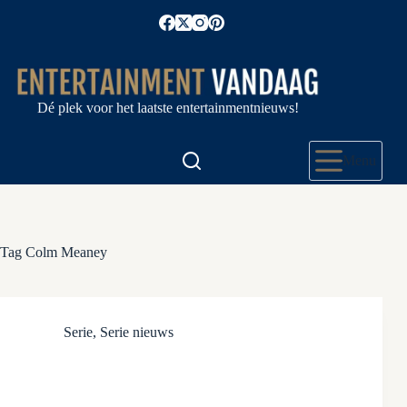
Ga
naar
de
inhoud
Dé plek voor het laatste entertainmentnieuws!
Menu
Tag
Colm Meaney
Serie
,
Serie nieuws