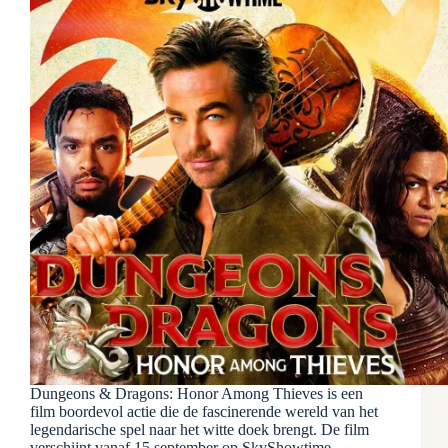
Dungeons & Dragons: Honor Among Thieves is een
film boordevol actie die de fascinerende wereld van het
legendarische spel naar het witte doek brengt. De film
verschijnt vanaf 15 september op SkyShowtime