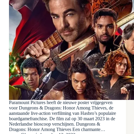
Paramount Pictures heeft de nieuwe poster vrijgegeven
voor Dungeons & Dragons: Honor Among Thieves, de
aanstaande live-action verfilming van Hasbro’s populaire
boardgamefranchise. De film zal op 30 maart 2023 in de
Nederlandse bioscoop verschijnen. Dungeons &
Dragons: Honor Among Thieves Een charmante…