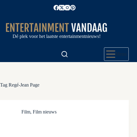
Ga
naar
de
inhoud
Dé plek voor het laatste entertainmentnieuws!
Menu
Tag
Regé-Jean Page
Film
,
Film nieuws