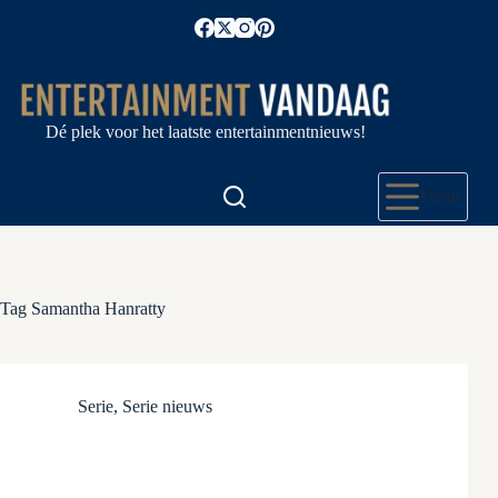
Ga
naar
de
inhoud
Dé plek voor het laatste entertainmentnieuws!
Menu
Tag
Samantha Hanratty
Serie
,
Serie nieuws