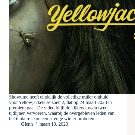
Showtime heeft eindelijk de volledige trailer onthuld
voor Yellowjackets seizoen 2, dat op 24 maart 2023 in
première gaat. De video blijft de kijkers tussen twee
tijdlijnen vervoeren, waarbij de overgebleven leden van
het titulaire team een ​​strenge winter proberen…
Glenn
maart 10, 2023