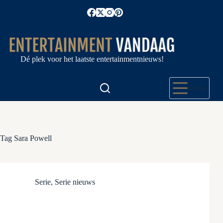
Ga
naar
de
inhoud
Dé plek voor het laatste entertainmentnieuws!
Menu
Tag
Sara Powell
Serie
,
Serie nieuws