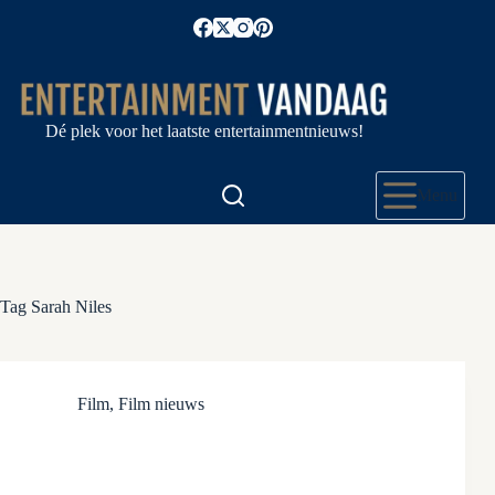
Ga
naar
de
inhoud
Dé plek voor het laatste entertainmentnieuws!
Menu
Tag
Sarah Niles
Film
,
Film nieuws