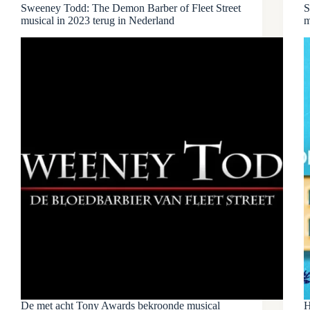
Sweeney Todd: The Demon Barber of Fleet Street
S
musical in 2023 terug in Nederland
m
De met acht Tony Awards bekroonde musical
H