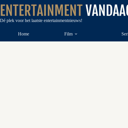
Ga
naar
de
inhoud
Dé plek voor het laatste entertainmentnieuws!
Home
Film
Ser