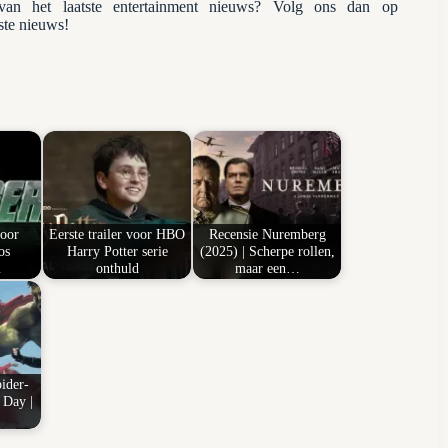
n het laatste entertainment nieuws? Volg ons dan op
tste nieuws!
voor
Eerste trailer voor HBO
Recensie Nuremberg
os
Harry Potter serie
(2025) | Scherpe rollen,
…
onthuld
maar een…
pider-
Day |