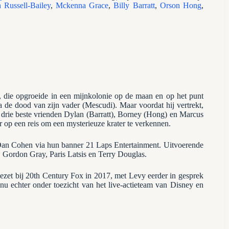
h Russell-Bailey
,
Mckenna Grace
,
Billy Barratt
,
Orson Hong
,
, die opgroeide in een mijnkolonie op de maan en op het punt
na de dood van zijn vader (Mescudi). Maar voordat hij vertrekt,
jn drie beste vrienden Dylan (Barratt), Borney (Hong) en Marcus
 op een reis om een ​​mysterieuze krater te verkennen.
n Cohen via hun banner 21 Laps Entertainment. Uitvoerende
 Gordon Gray, Paris Latsis en Terry Douglas.
gezet bij 20th Century Fox in 2017, met Levy eerder in gesprek
u echter onder toezicht van het live-actieteam van Disney en