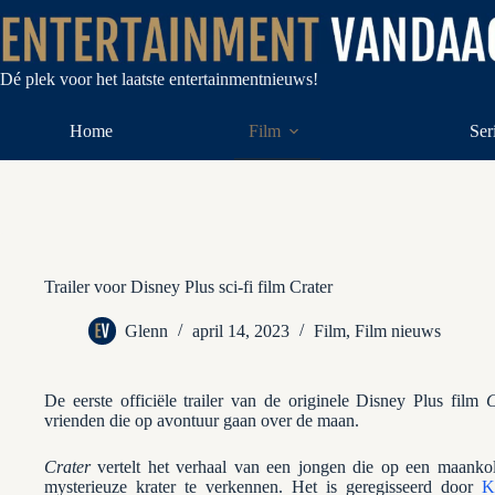
Ga
naar
de
inhoud
Dé plek voor het laatste entertainmentnieuws!
Home
Film
Ser
Trailer voor Disney Plus sci-fi film Crater
Glenn
april 14, 2023
Film
,
Film nieuws
De eerste officiële trailer van de originele Disney Plus film
C
vrienden die op avontuur gaan over de maan.
Crater
vertelt het verhaal van een jongen die op een maankolo
mysterieuze krater te verkennen. Het is geregisseerd door
K