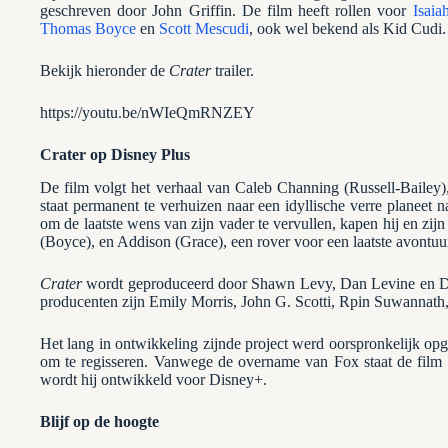
geschreven door John Griffin. De film heeft rollen voor
Isaia
Thomas Boyce
en
Scott Mescudi
, ook wel bekend als Kid Cudi.
Bekijk hieronder de
Crater
trailer.
https://youtu.be/nWIeQmRNZEY
Crater op Disney Plus
De film volgt het verhaal van Caleb Channing (Russell-Bailey)
staat permanent te verhuizen naar een idyllische verre planeet 
om de laatste wens van zijn vader te vervullen, kapen hij en zi
(Boyce), en Addison (Grace), een rover voor een laatste avontuur
Crater
wordt geproduceerd door Shawn Levy, Dan Levine en Da
producenten zijn Emily Morris, John G. Scotti, Rpin Suwannath,
Het lang in ontwikkeling zijnde project werd oorspronkelijk op
om te regisseren. Vanwege de overname van Fox staat de film n
wordt hij ontwikkeld voor Disney+.
Blijf op de hoogte