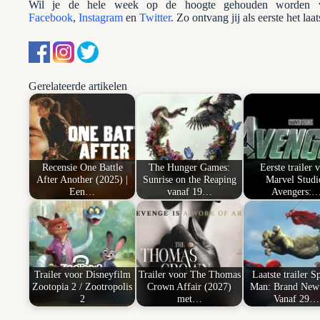
Wil je de hele week op de hoogte gehouden worden va
Facebook
,
Instagram
en
Twitter
. Zo ontvang jij als eerste het laa
Gerelateerde artikelen
Recensie One Battle
The Hunger Games:
Eerste trailer 
After Another (2025) |
Sunrise on the Reaping
Marvel Studi
Een…
vanaf 19…
Avengers:
Trailer voor Disneyfilm
Trailer voor The Thomas
Laatste trailer S
Zootopia 2 / Zootropolis
Crown Affair (2027)
Man: Brand New 
2
met…
Vanaf 29…