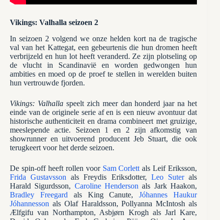
Vikings: Valhalla seizoen 2
In seizoen 2 volgend we onze helden kort na de tragische
val van het Kattegat, een gebeurtenis die hun dromen heeft
verbrijzeld en hun lot heeft veranderd. Ze zijn plotseling op
de vlucht in Scandinavië en worden gedwongen hun
ambities en moed op de proef te stellen in werelden buiten
hun vertrouwde fjorden.
Vikings: Valhalla
speelt zich meer dan honderd jaar na het
einde van de originele serie af en is een nieuw avontuur dat
historische authenticiteit en drama combineert met gruizige,
meeslepende actie. Seizoen 1 en 2 zijn afkomstig van
showrunner en uitvoerend producent Jeb Stuart, die ook
terugkeert voor het derde seizoen.
De spin-off heeft rollen voor
Sam Corlett
als Leif Eriksson,
Frida Gustavsson
als Freydis Eriksdotter,
Leo Suter
als
Harald Sigurdsson,
Caroline Henderson
als Jark Haakon,
Bradley Freegard
als King Canute,
Jóhannes Haukur
Jóhannesson
als Olaf Haraldsson, Pollyanna McIntosh als
Ælfgifu van Northampton, Asbjørn Krogh als Jarl Kare,