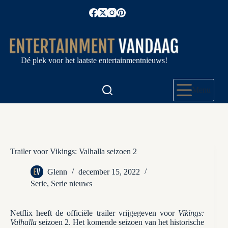
Ga
naar
de
inhoud
Dé plek voor het laatste entertainmentnieuws!
Menu
Trailer voor Vikings: Valhalla seizoen 2
Glenn
december 15, 2022
Serie
,
Serie nieuws
Netflix heeft de officiële trailer vrijgegeven voor
Vikings:
Valhalla
seizoen 2. Het komende seizoen van het historische