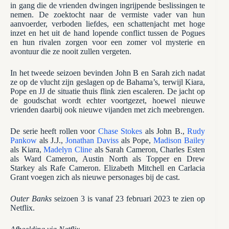
in gang die de vrienden dwingen ingrijpende beslissingen te
nemen. De zoektocht naar de vermiste vader van hun
aanvoerder, verboden liefdes, een schattenjacht met hoge
inzet en het uit de hand lopende conflict tussen de Pogues
en hun rivalen zorgen voor een zomer vol mysterie en
avontuur die ze nooit zullen vergeten.
In het tweede seizoen bevinden John B en Sarah zich nadat
ze op de vlucht zijn geslagen op de Bahama’s, terwijl Kiara,
Pope en JJ de situatie thuis flink zien escaleren. De jacht op
de goudschat wordt echter voortgezet, hoewel nieuwe
vrienden daarbij ook nieuwe vijanden met zich meebrengen.
De serie heeft rollen voor
Chase Stokes
als John B.,
Rudy
Pankow
als J.J.,
Jonathan Daviss
als Pope,
Madison Bailey
als Kiara,
Madelyn Cline
als Sarah Cameron, Charles Esten
als Ward Cameron, Austin North als Topper en Drew
Starkey als Rafe Cameron. Elizabeth Mitchell en Carlacia
Grant voegen zich als nieuwe personages bij de cast.
Outer Banks
seizoen 3 is vanaf 23 februari 2023 te zien op
Netflix.