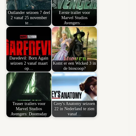
Outlander seizoen 7 deel
Eerste trailer voor
2 vanaf 25 november
Marvel Studios
te…
Avengers:…
Daredevil: Born Again
seizoen 2 vanaf maart
Komt er een Wicked 3 in
op…
de bioscoop?
Teaser trailers voor
Grey's Anatomy seizoen
Marvel Studios
22 in Nederland te zien
Avengers: Doomsday
vanaf…