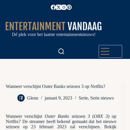
Ga
naar
de
inhoud
Dé plek voor het laatste entertainmentnieuws!
Menu
Wanneer verschijnt Outer Banks seizoen 3 op Netflix?
Glenn
januari 9, 2023
Serie
,
Serie nieuws
Wanneer verschijnt
Outer Banks
seizoen 3 (
OBX 3
) op
Netflix? De streamer heeft bekend gemaakt dat het nieuwe
seizoen op 23 februari 2023 zal verschijnen. Bekijk