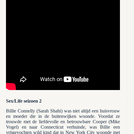
Sex/Life seizoen 2
Billie Connelly (Sarah Shahi) was niet altijd een huisvrouw
en moeder die in de buitenwijken woonde. Voordat ze
trouwde met de liefdevolle en betrouwbare Cooper (Mike
Vogel) en naar Connecticut verhuisde, was Billie een
vrijgevochten wild kind dat in New York City woonde met