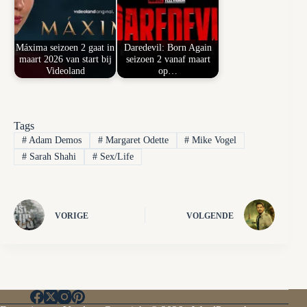
Máxima seizoen 2 gaat in
Daredevil: Born Again
maart 2026 van start bij
seizoen 2 vanaf maart
Videoland
op…
Tags
#
Adam Demos
#
Margaret Odette
#
Mike Vogel
#
Sarah Shahi
#
Sex/Life
VORIGE
VOLGENDE