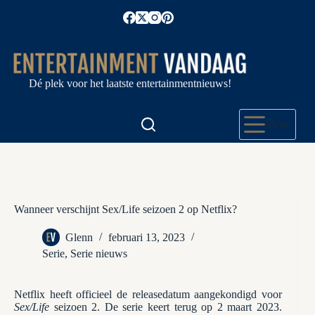
Ga
naar
de
inhoud
Dé plek voor het laatste entertainmentnieuws!
Menu
Wanneer verschijnt Sex/Life seizoen 2 op Netflix?
Glenn
februari 13, 2023
Serie
,
Serie nieuws
Netflix heeft officieel de releasedatum aangekondigd voor
Sex/Life
seizoen 2. De serie keert terug op 2 maart 2023.