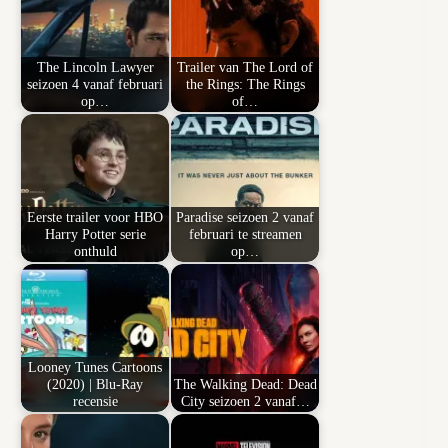
The Lincoln Lawyer
Trailer van The Lord of
seizoen 4 vanaf februari
the Rings: The Rings
op…
of…
Eerste trailer voor HBO
Paradise seizoen 2 vanaf
Harry Potter serie
februari te streamen
onthuld
op…
Looney Tunes Cartoons
(2020) | Blu-Ray
The Walking Dead: Dead
recensie
City seizoen 2 vanaf…