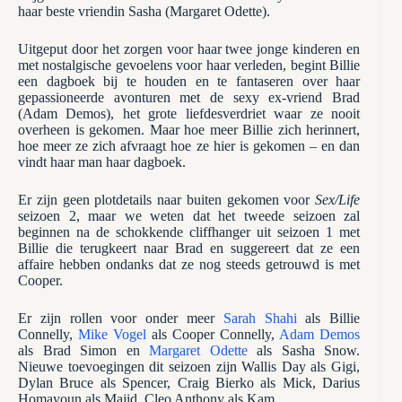
haar beste vriendin Sasha (Margaret Odette).
Uitgeput door het zorgen voor haar twee jonge kinderen en
met nostalgische gevoelens voor haar verleden, begint Billie
een dagboek bij te houden en te fantaseren over haar
gepassioneerde avonturen met de sexy ex-vriend Brad
(Adam Demos), het grote liefdesverdriet waar ze nooit
overheen is gekomen. Maar hoe meer Billie zich herinnert,
hoe meer ze zich afvraagt ​​hoe ze hier is gekomen – en dan
vindt haar man haar dagboek.
Er zijn geen plotdetails naar buiten gekomen voor
Sex/Life
seizoen 2, maar we weten dat het tweede seizoen zal
beginnen na de schokkende cliffhanger uit seizoen 1 met
Billie die terugkeert naar Brad en suggereert dat ze een
affaire hebben ondanks dat ze nog steeds getrouwd is met
Cooper.
Er zijn rollen voor onder meer
Sarah Shahi
als Billie
Connelly,
Mike Vogel
als Cooper Connelly,
Adam Demos
als Brad Simon en
Margaret Odette
als Sasha Snow.
Nieuwe toevoegingen dit seizoen zijn Wallis Day als Gigi,
Dylan Bruce als Spencer, Craig Bierko als Mick, Darius
Homayoun als Majid, Cleo Anthony als Kam.