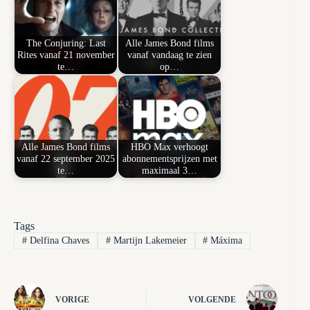
The Conjuring: Last
Alle James Bond films
Rites vanaf 21 november
vanaf vandaag te zien
te…
op…
Alle James Bond films
HBO Max verhoogt
vanaf 22 september 2025
abonnementsprijzen met
te…
maximaal 3…
Tags
#
Delfina Chaves
#
Martijn Lakemeier
#
Máxima
VORIGE
VOLGENDE