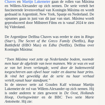
Chaves
en
Martijn Lakemeier
gaan de rollen van Máxima
en Willem-Alexander op zich nemen. De serie vertelt het
fascinerende levensverhaal van Koningin Máxima en wordt
gedraaid in Argentinië, New York, Spanje en Nederland. De
opnames gaan in juni van dit jaar van start.
Máxima
wordt
geproduceerd door Millstreet Films en is vanaf 2024 te zien
bij Videoland.
De Argentijnse Delfina Chaves was eerder te zien in
Ringo
(Star+),
The Secret of the Greco Family
(Netflix),
Rap
Battlefield
(HBO Max) en
Edha
(Netflix). Delfina over
Koningin Máxima:
“Toen Máxima voet zette op Nederlandse bodem, noemde
men haar de afgeleide van twee mannen. Wie ze was en wat
ze van het leven verlangde, werd door de buitenwereld
toegeschreven aan ofwel haar vader en daarna haar prins.
Ik vind het geweldig dat de serie nu haar verhaal
vertelt,vanuit haar standpunt.”
In de nieuwe serie zal Gouden Kalf winnaar Martijn
Lakemeier de rol van Willem-Alexander op zich nemen. Hij
is onder anderen te zien geweest in
De Oost, Hollands
Hoop, Oorlogswinter
en de BBC Two serie
Marie
Antoinette
. Hij zie: