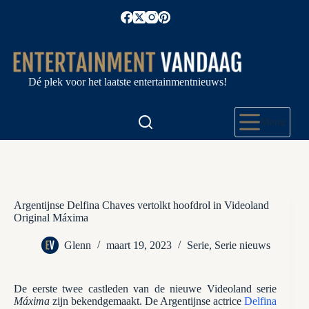
Ga
naar
de
inhoud
Dé plek voor het laatste entertainmentnieuws!
Menu
Argentijnse Delfina Chaves vertolkt hoofdrol in Videoland
Original Máxima
Glenn
maart 19, 2023
Serie
,
Serie nieuws
De eerste twee castleden van de nieuwe Videoland serie
Máxima
zijn bekendgemaakt. De Argentijnse actrice
Delfina