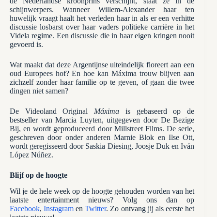
de Nederlandse kroonprins verschijnt, staat ze in de
schijnwerpers. Wanneer Willem-Alexander haar ten
huwelijk vraagt haalt het verleden haar in als er een verhitte
discussie losbarst over haar vaders politieke carrière in het
Videla regime. Een discussie die in haar eigen kringen nooit
gevoerd is.
Wat maakt dat deze Argentijnse uiteindelijk floreert aan een
oud Europees hof? En hoe kan Máxima trouw blijven aan
zichzelf zonder haar familie op te geven, of gaan die twee
dingen niet samen?
De Videoland Original
Máxima
is gebaseerd op de
bestseller van Marcia Luyten, uitgegeven door De Bezige
Bij, en wordt geproduceerd door Millstreet Films. De serie,
geschreven door onder anderen Marnie Blok en Ilse Ott,
wordt geregisseerd door Saskia Diesing, Joosje Duk en Iván
López Núñez.
Blijf op de hoogte
Wil je de hele week op de hoogte gehouden worden van het
laatste entertainment nieuws? Volg ons dan op
Facebook
,
Instagram
en
Twitter
. Zo ontvang jij als eerste het