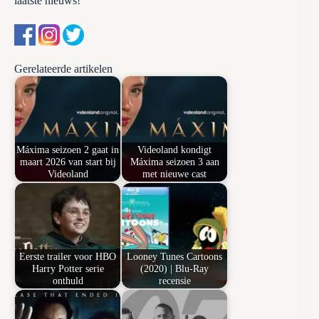
laatste nieuws!
Gerelateerde artikelen
Máxima seizoen 2 gaat in
Videoland kondigt
maart 2026 van start bij
Máxima seizoen 3 aan
Videoland
met nieuwe cast
Eerste trailer voor HBO
Looney Tunes Cartoons
Harry Potter serie
(2020) | Blu-Ray
onthuld
recensie