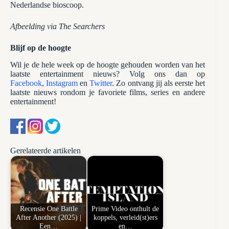
Nederlandse bioscoop.
Afbeelding via The Searchers
Blijf op de hoogte
Wil je de hele week op de hoogte gehouden worden van het
laatste entertainment nieuws? Volg ons dan op
Facebook
,
Instagram
en
Twitter
. Zo ontvang jij als eerste het
laatste nieuws rondom je favoriete films, series en andere
entertainment!
Gerelateerde artikelen
Recensie One Battle
Prime Video onthult de
After Another (2025) |
koppels, verleid(st)ers
Een…
en…