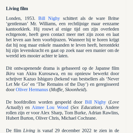
Living film
Londen, 1953.
Bill Nighy
schittert als de ware Britse
‘gentleman’ Mr. Williams, een rechtlijnige maar eenzame
kantoorklerk. Hij rouwt al enige tijd om zijn overleden
echtgenote, heeft geen contact meer met zijn zoon en laat
het leven aan hem voorbijrazen. Wanneer hij te horen krijgt
dat hij nog maar enkele maanden te leven heeft, herontdekt
hij zijn levenskracht en gaat op zoek naar een manier om de
wereld iets mooier achter te laten.
Dit ontwapenende drama is gebaseerd op de Japanse film
Ikiru
van Akira Kurosawa, en nu opnieuw bewerkt door
schrijver Kazuo Ishiguro (bekend van bestsellers als ‘Never
Let Me Go’ en ‘The Remains of the Day’) en geregisseerd
door
Oliver Hermanus
(
Moffie, Skoonheid
).
De hoofdrollen worden gespeeld door
Bill Nighy
(
Love
Actually
) en
Aimee Lou Wood
(
Sex Education
). Andere
rollen zijn er voor Alex Sharp, Tom Burke, Adrian Rawlins,
Hubert Burton, Oliver Chris, Michael Cochrane.
De film
Living
is vanaf 29 december 2022 te zien in de