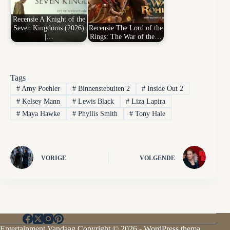
Recensie A Knight of the
Seven Kingdoms (2026)
Recensie The Lord of the
|…
Rings: The War of the…
Tags
#
Amy Poehler
#
Binnenstebuiten 2
#
Inside Out 2
#
Kelsey Mann
#
Lewis Black
#
Liza Lapira
#
Maya Hawke
#
Phyllis Smith
#
Tony Hale
VORIGE
VOLGENDE
Entertainment Vandaag Copyright © 2026 - WordPress thema