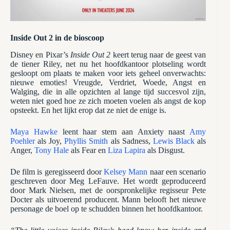
Inside Out 2 in de bioscoop
Disney en Pixar’s
Inside Out 2
keert terug naar de geest van
de tiener Riley, net nu het hoofdkantoor plotseling wordt
gesloopt om plaats te maken voor iets geheel onverwachts:
nieuwe emoties! Vreugde, Verdriet, Woede, Angst en
Walging, die in alle opzichten al lange tijd succesvol zijn,
weten niet goed hoe ze zich moeten voelen als angst de kop
opsteekt. En het lijkt erop dat ze niet de enige is.
Maya Hawke
leent haar stem aan Anxiety naast
Amy
Poehler
als Joy,
Phyllis Smith
als Sadness,
Lewis Black
als
Anger,
Tony Hale
als Fear en
Liza Lapira
als Disgust.
De film is geregisseerd door
Kelsey Mann
naar een scenario
geschreven door Meg LeFauve. Het wordt geproduceerd
door Mark Nielsen, met de oorspronkelijke regisseur Pete
Docter als uitvoerend producent. Mann belooft het nieuwe
personage de boel op te schudden binnen het hoofdkantoor.