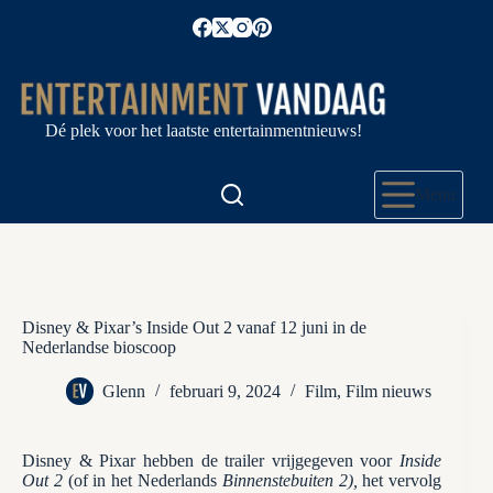
Ga
naar
de
inhoud
Dé plek voor het laatste entertainmentnieuws!
Menu
Disney & Pixar’s Inside Out 2 vanaf 12 juni in de
Nederlandse bioscoop
Glenn
februari 9, 2024
Film
,
Film nieuws
Disney & Pixar hebben de trailer vrijgegeven voor
Inside
Out 2
(of in het Nederlands
Binnenstebuiten 2),
het vervolg