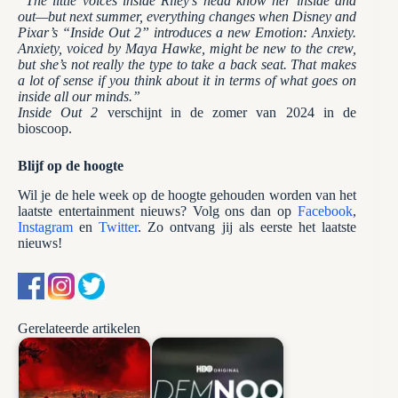
“The little voices inside Riley’s head know her inside and
out—but next summer, everything changes when Disney and
Pixar’s “Inside Out 2” introduces a new Emotion: Anxiety.
Anxiety, voiced by Maya Hawke, might be new to the crew,
but she’s not really the type to take a back seat. That makes
a lot of sense if you think about it in terms of what goes on
inside all our minds.”
Inside Out 2
verschijnt in de zomer van 2024 in de
bioscoop.
Blijf op de hoogte
Wil je de hele week op de hoogte gehouden worden van het
laatste entertainment nieuws? Volg ons dan op
Facebook
,
Instagram
en
Twitter
. Zo ontvang jij als eerste het laatste
nieuws!
Gerelateerde artikelen