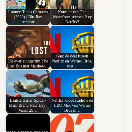
Looney Tunes Cartoons
Komt er een The
(2020) | Blu-Ray
Waterfront seizoen 2 op
recensie
Netflix?
Gaat de deal tussen
De overlevingsfilm The
Netflix en Warner Bros.
Lost Bus met Matthew…
niet…
Laatste trailer Spider-
Netflix koopt studio’s en
Man: Brand New Day |
HBO Max van Warner
Vanaf 29…
Bros in…