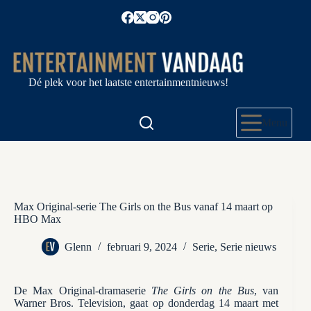
Ga
naar
de
inhoud
Dé plek voor het laatste entertainmentnieuws!
Menu
Max Original-serie The Girls on the Bus vanaf 14 maart op
HBO Max
Glenn
februari 9, 2024
Serie
,
Serie nieuws
De Max Original-dramaserie
The Girls on the Bus
, van
Warner Bros. Television, gaat op donderdag 14 maart met