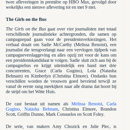
twee afleveringen in première op HBO Max, gevolgd door
wekelijks een nieuwe aflevering tot en met 9 mei.
The Girls on the Bus
The Girls on the Bus
gaat over vier journalisten met totaal
verschillende journalistieke achtergronden, die samen op
campagnepad gaan voor de presidentsverkiezingen. Het
verhaal draait om Sadie McCarthy (Melissa Benoist), een
journalist die terugverlangt naar een vervlogen tijdperk van
campagneverslaggeving en alles opzij zet voor de kans om
een presidentskandidaat te volgen. Sadie sluit zich aan bij de
campagnebus en krijgt uiteindelijk een band met drie
concurrenten, Grace (Carla Gugino), Lola (Natasha
Behnam) en Kimberlyn (Christina Elmore). Ondanks hun
verschillen worden de vrouwen goed bevriend terwijl ze
vanaf de eerste rang meekijken naar alle drama dat hoort bij
de strijd om het Witte Huis.
De cast bestaat uit namen als
Melissa Benoist
,
Carla
Gugino
,
Natasha Behnam
, Christina Elmore, Brandon
Scott, Griffin Dunne, Mark Consuelos en Scott Foley.
De serie
,
van makers Amy Chozick en Julie Plec, is