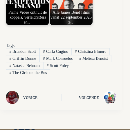
Prime Video onthult de
Alle James Bond films
koppels, verleid(st)ers
vanaf 22 september 2025
en…
te…
Tags
#
Brandon Scott
#
Carla Gugino
#
Christina Elmore
#
Griffin Dunne
#
Mark Consuelos
#
Melissa Benoist
#
Natasha Behnam
#
Scott Foley
#
The Girls on the Bus
VORIGE
VOLGENDE