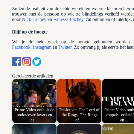
Zullen de realiteit van de echte wereld en externe factoren hen 
trouwen met de persoon op wie ze blindelings verliefd werden
door
Nick Lachey
en
Vanessa Lachey
, zal onthullen of uiterlijk, 
Blijf op de hoogte
Wil je de hele week op de hoogte gehouden worden va
Facebook
,
Instagram
en
Twitter
. Zo ontvang jij als eerste het laa
Gerelateerde artikelen
Prime Video onthult de
Trailer van The Lord of
Prime Video onth
undercover lovers en
the Rings: The Rings
koppels, verleid(
de…
of…
en…