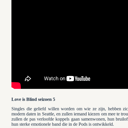
Love is Blind seizoen 5
Singles die geliefd willen worden om wie ze zijn, hebben z
modern daten in Seattle, en zullen iemand kiezen om mee te tr
zullen de pas verloofde koppels gaan samenwonen, hun bruilo
hun sterke emotionele band die in de Pods is ontwikkeld.