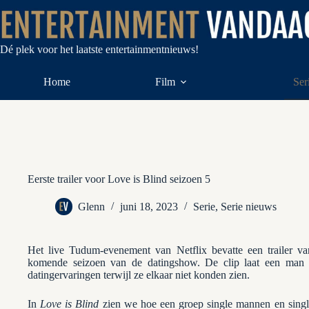
Ga
naar
de
inhoud
Dé plek voor het laatste entertainmentnieuws!
Home
Film
Ser
Eerste trailer voor Love is Blind seizoen 5
Glenn
juni 18, 2023
Serie
,
Serie nieuws
Het live Tudum-evenement van Netflix bevatte een trailer va
komende seizoen van de datingshow. De clip laat een man 
datingervaringen terwijl ze elkaar niet konden zien.
In
Love is Blind
zien we hoe een groep single mannen en singl