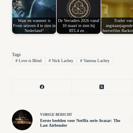
Waar en wanneer is
De Verraders 2026 vanaf
Trailer van
From seizoen 4 te zien in
10 maart te zien bij
angstaanjagend
Nederland?
RTL4 en…
horrorfilm Back
Tags
#
Love is Blind
#
Nick Lachey
#
Vanessa Lachey
VORIGE
BERICHT
Eerste beelden voor Netflix serie Avatar: The
Last Airbender