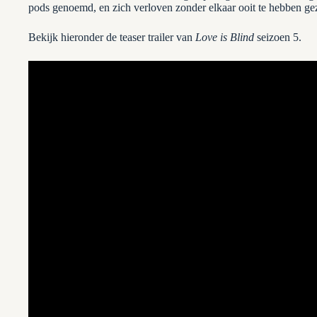
pods genoemd, en zich verloven zonder elkaar ooit te hebben ge
Bekijk hieronder de teaser trailer van
Love is Blind
seizoen 5.