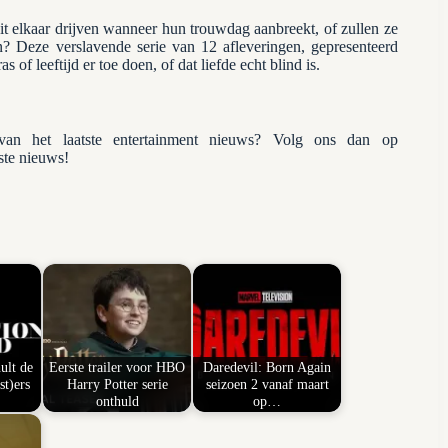
uit elkaar drijven wanneer hun trouwdag aanbreekt, of zullen ze
? Deze verslavende serie van 12 afleveringen, gepresenteerd
ras of leeftijd er toe doen, of dat liefde echt blind is.
n het laatste entertainment nieuws? Volg ons dan op
tste nieuws!
ult de
Eerste trailer voor HBO
Daredevil: Born Again
st)ers
Harry Potter serie
seizoen 2 vanaf maart
onthuld
op…