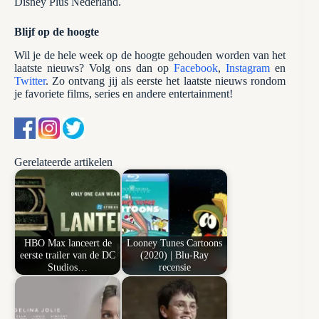
Disney Plus Nederland.
Blijf op de hoogte
Wil je de hele week op de hoogte gehouden worden van het
laatste nieuws? Volg ons dan op
Facebook
,
Instagram
en
Twitter
. Zo ontvang jij als eerste het laatste nieuws rondom
je favoriete films, series en andere entertainment!
Gerelateerde artikelen
HBO Max lanceert de
Looney Tunes Cartoons
eerste trailer van de DC
(2020) | Blu-Ray
Studios…
recensie