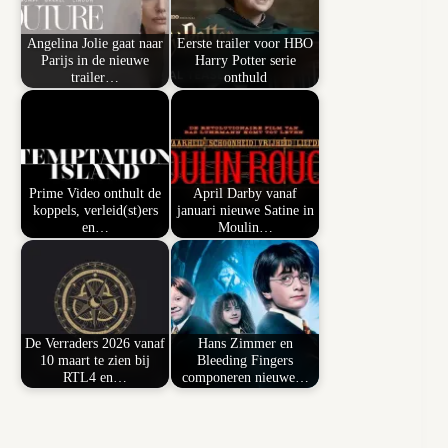
Angelina Jolie gaat naar
Eerste trailer voor HBO
Parijs in de nieuwe
Harry Potter serie
trailer…
onthuld
Prime Video onthult de
April Darby vanaf
koppels, verleid(st)ers
januari nieuwe Satine in
en…
Moulin…
De Verraders 2026 vanaf
Hans Zimmer en
10 maart te zien bij
Bleeding Fingers
RTL4 en…
componeren nieuwe…