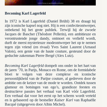
Becoming Karl Lagerfeld
In 1972 is Karl Lagerfeld (Daniel Brühl) 38 en draagt ​​hij
zijn iconische kapsel nog niet. Hij is een confectieontwerper,
onbekend bij het grote publiek. Terwijl hij de zwoele
Jacques de Bascher (Théodore Pellerin), een ambitieuze en
verontrustende jonge dandy, ontmoet en verliefd wordt,
durft de meest mysterieuze modeontwerper het op te nemen
tegen zijn vriend (en rivaal) Yves Saint Laurent (Arnaud
Valois), een genie van de haute couture, gesteund door de
geduchte zakenman Pierre Bergé (Alex Lutz).
Becoming Karl Lagerfeld
dompelt ons onder in het hart van
de jaren ’70, in Parijs, Monaco en Rome, om de formidabele
bloei te volgen van deze complexe en iconische
persoonlijkheid van de Parijse couture, al gedreven door de
ambitie om de keizer van de mode te worden. Ontdek tussen
glamour en botsingen van ego’s, grandioze feesten en
destructieve passies het verhaal van Karl vóór Lagerfeld.
Een verhaal dat voor het eerst op het scherm wordt verteld
en is gebaseerd op de bestseller
Kaiser Karl
van Raphaëlle
Bacqué (uitgegeven door Albin Michel).