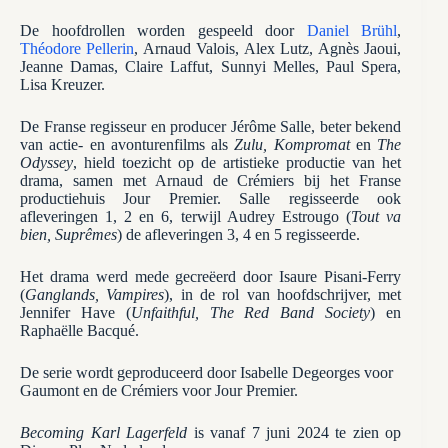
De hoofdrollen worden gespeeld door
Daniel Brühl
,
Théodore Pellerin
, Arnaud Valois, Alex Lutz, Agnès Jaoui,
Jeanne Damas, Claire Laffut, Sunnyi Melles, Paul Spera,
Lisa Kreuzer.
De Franse regisseur en producer Jérôme Salle, beter bekend
van actie- en avonturenfilms als
Zulu, Kompromat
en
The
Odyssey
, hield toezicht op de artistieke productie van het
drama, samen met Arnaud de Crémiers bij het Franse
productiehuis Jour Premier. Salle regisseerde ook
afleveringen 1, 2 en 6, terwijl Audrey Estrougo (
Tout va
bien, Suprêmes
) de afleveringen 3, 4 en 5 regisseerde.
Het drama werd mede gecreëerd door Isaure Pisani-Ferry
(
Ganglands, Vampires
), in de rol van hoofdschrijver, met
Jennifer Have (
Unfaithful, The Red Band Society
) en
Raphaëlle Bacqué.
De serie wordt geproduceerd door Isabelle Degeorges voor
Gaumont en de Crémiers voor Jour Premier.
Becoming Karl Lagerfeld
is vanaf 7 juni 2024 te zien op