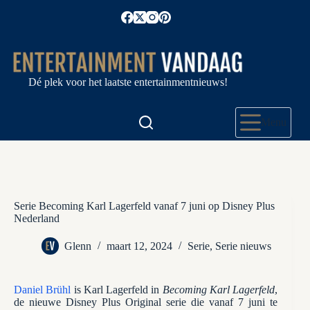
Ga
naar
de
inhoud
Dé plek voor het laatste entertainmentnieuws!
Menu
Serie Becoming Karl Lagerfeld vanaf 7 juni op Disney Plus
Nederland
Glenn
maart 12, 2024
Serie
,
Serie nieuws
Daniel Brühl
is Karl Lagerfeld in
Becoming Karl Lagerfeld
,
de nieuwe Disney Plus Original serie die vanaf 7 juni te