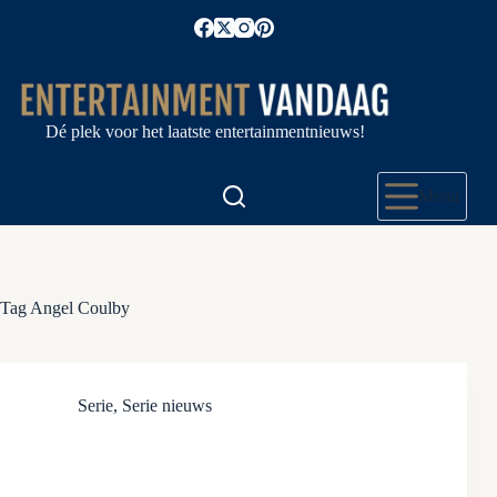
Ga
naar
de
inhoud
Dé plek voor het laatste entertainmentnieuws!
Menu
Tag
Angel Coulby
Serie
,
Serie nieuws