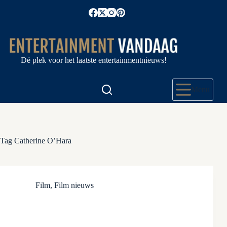
Ga
naar
de
inhoud
Dé plek voor het laatste entertainmentnieuws!
Menu
Tag
Catherine O’Hara
Film
,
Film nieuws