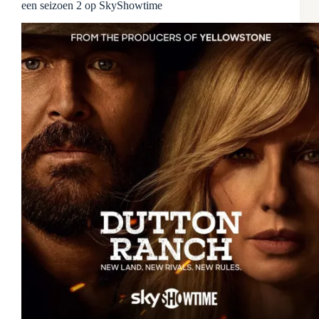
een seizoen 2 op SkyShowtime