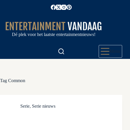
Ga
naar
de
inhoud
Dé plek voor het laatste entertainmentnieuws!
Menu
Tag
Common
Serie
,
Serie nieuws