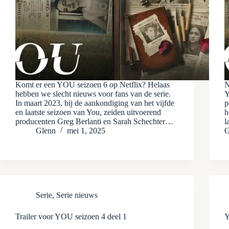
Komt er een YOU seizoen 6 op Netflix? Helaas
N
hebben we slecht nieuws voor fans van de serie.
Y
In maart 2023, bij de aankondiging van het vijfde
p
en laatste seizoen van You, zeiden uitvoerend
h
producenten Greg Berlanti en Sarah Schechter…
l
Glenn
mei 1, 2025
G
Serie
,
Serie nieuws
Trailer voor YOU seizoen 4 deel 1
Y