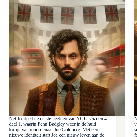
Netflix deelt de eerste beelden van YOU seizoen 4
N
deel 1, waarin Penn Badgley weer in de huid
v
kruipt van moordenaar Joe Goldberg. Met een
s
nieuwe identiteit start Joe een nieuw leven aan de
f