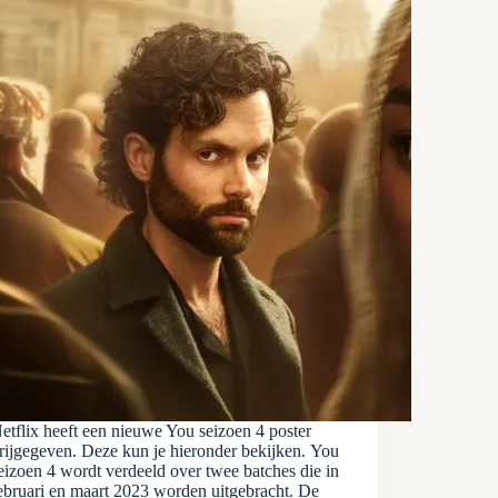
etflix heeft een nieuwe You seizoen 4 poster
rijgegeven. Deze kun je hieronder bekijken. You
eizoen 4 wordt verdeeld over twee batches die in
ebruari en maart 2023 worden uitgebracht. De