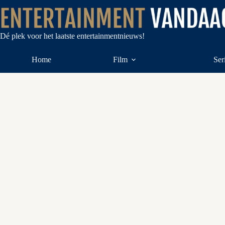
Ga
naar
de
inhoud
Dé plek voor het laatste entertainmentnieuws!
Home
Film
Ser