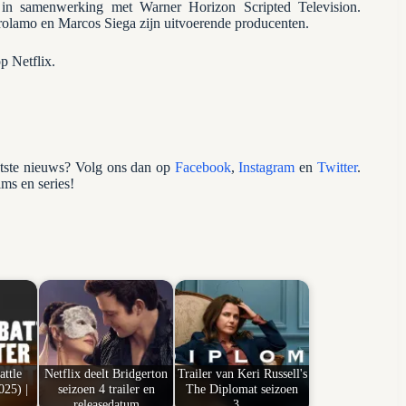
in samenwerking met Warner Horizon Scripted Television.
rolamo en Marcos Siega zijn uitvoerende producenten.
p Netflix.
atste nieuws? Volg ons dan op
Facebook
,
Instagram
en
Twitter
.
lms en series!
ttle
Netflix deelt Bridgerton
Trailer van Keri Russell's
025) |
seizoen 4 trailer en
The Diplomat seizoen
releasedatum
3…