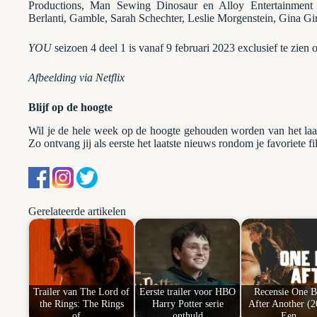
Productions, Man Sewing Dinosaur en Alloy Entertainment 
Berlanti, Gamble, Sarah Schechter, Leslie Morgenstein, Gina Gi
YOU
seizoen 4 deel 1 is vanaf 9 februari 2023 exclusief te zien o
Afbeelding via Netflix
Blijf op de hoogte
Wil je de hele week op de hoogte gehouden worden van het la
Zo ontvang jij als eerste het laatste nieuws rondom je favoriete fi
Gerelateerde artikelen
Trailer van The Lord of
Eerste trailer voor HBO
Recensie One Ba
the Rings: The Rings
Harry Potter serie
After Another (2
of…
onthuld
Een…