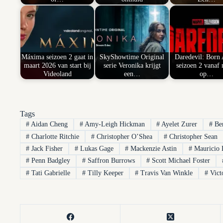
Máxima seizoen 2 gaat in
SkyShowtime Original
Daredevil: Born
maart 2026 van start bij
serie Veronika krijgt
seizoen 2 vanaf 
Videoland
een…
op…
Tags
#
Aidan Cheng
#
Amy-Leigh Hickman
#
Ayelet Zurer
#
Be
#
Charlotte Ritchie
#
Christopher O’Shea
#
Christopher Sean
#
Jack Fisher
#
Lukas Gage
#
Mackenzie Astin
#
Mauricio 
#
Penn Badgley
#
Saffron Burrows
#
Scott Michael Foster
#
Tati Gabrielle
#
Tilly Keeper
#
Travis Van Winkle
#
Victo