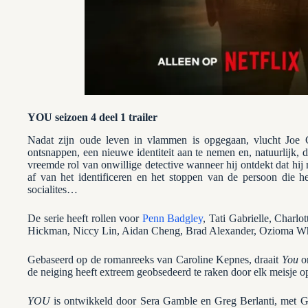
YOU seizoen 4 deel 1 trailer
Nadat zijn oude leven in vlammen is opgegaan, vlucht Joe 
ontsnappen, een nieuwe identiteit aan te nemen en, natuurlijk, d
vreemde rol van onwillige detective wanneer hij ontdekt dat hij
af van het identificeren en het stoppen van de persoon die h
socialites…
De serie heeft rollen voor
Penn Badgley
, Tati Gabrielle, Charl
Hickman, Niccy Lin, Aidan Cheng, Brad Alexander, Ozioma Wh
Gebaseerd op de romanreeks van Caroline Kepnes, draait
You
om
de neiging heeft extreem geobsedeerd te raken door elk meisje op
YOU
is ontwikkeld door Sera Gamble en Greg Berlanti, met G