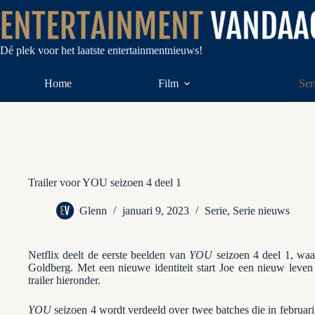
Ga
naar
de
inhoud
Dé plek voor het laatste entertainmentnieuws!
Home
Film
Ser
Trailer voor YOU seizoen 4 deel 1
Glenn
januari 9, 2023
Serie
,
Serie nieuws
Netflix deelt de eerste beelden van
YOU
seizoen 4 deel 1, wa
Goldberg. Met een nieuwe identiteit start Joe een nieuw leve
trailer hieronder.
YOU
seizoen 4 wordt verdeeld over twee batches die in februa