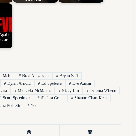
 Again
maart
n Mehl
#
Brad Alexander
#
Bryan Safi
#
Dylan Arnold
#
Ed Speleers
#
Eve Austin
Lara
#
Michaela McManus
#
Niccy Lin
#
Ozioma Whenu
#
Scott Speedman
#
Shalita Grant
#
Shanno Chan-Kent
ria Pedretti
#
You