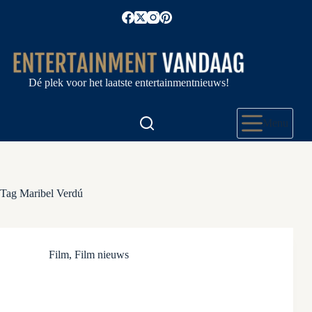
Ga
naar
de
inhoud
Dé plek voor het laatste entertainmentnieuws!
Menu
Tag
Maribel Verdú
Film
,
Film nieuws