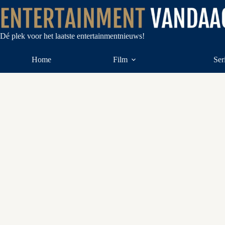
Ga
naar
de
inhoud
Dé plek voor het laatste entertainmentnieuws!
Home
Film
Ser