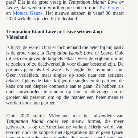
past? Dát is de grote vraag in
Temptation Island: Love or
Leave
, dat wederom wordt gepresenteerd door
Kaj Gorgels
en
Monica Geuze
. Het nieuwe seizoen is vanaf 30 maart
2023 wekelijks te zien bij Videoland.
Temptation Island Love or Leave seizoen 4 op
Videoland
Is hij/zij de ware? Of is er toch iemand die beter bij mij past?
is de grote vraag in
Temptation Island: Love or Leave
. Ook
dit seizoen geven de koppels elkaar weer de vrijheid om uit
te zoeken of ze daadwerkelijk voor elkaar bestemd zijn. De
partners gaan als het ware als ‘single’ het avontuur aan.
Geen verleiders, maar singles op zoek naar een serieuze
relatie. Tijdens de dates krijgen de singles en de partners de
kans om een diepere connectie aan te gaan. Ze hebben als
doel antwoorden te vinden op hun relatievragen en te
groeien als persoon om op die manier een beter mens te
worden voor hun partner.
Eind 2020 startte Videoland met het uitzenden van
Temptation Island
onder een nieuw format, die meer
gebaseerd is op de Amerikaanse variant. Hierin wordt van
tevoren door de koppels niet afgesproken dat er geen fysiek
contact mag zijn, maar worden de koppels echt losgelaten