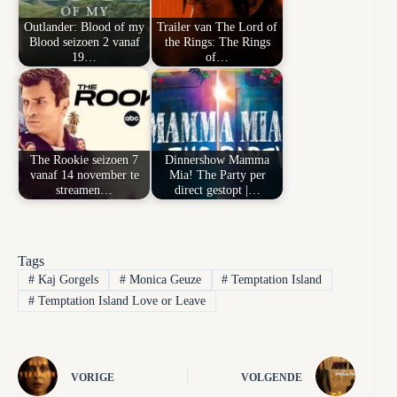
Outlander: Blood of my
Trailer van The Lord of
Blood seizoen 2 vanaf
the Rings: The Rings
19…
of…
The Rookie seizoen 7
Dinnershow Mamma
vanaf 14 november te
Mia! The Party per
streamen…
direct gestopt |…
Tags
#
Kaj Gorgels
#
Monica Geuze
#
Temptation Island
#
Temptation Island Love or Leave
VORIGE
VOLGENDE