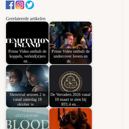
Gerelateerde artikelen
Prime Video onthult de
Prime Video onthult de
koppels, verleid(st)ers
undercover lovers en
en…
de…
Showtrial seizoen 2 is
De Verraders 2026 vanaf
vanaf zaterdag 18
10 maart te zien bij
oktober te…
RTL4 en…