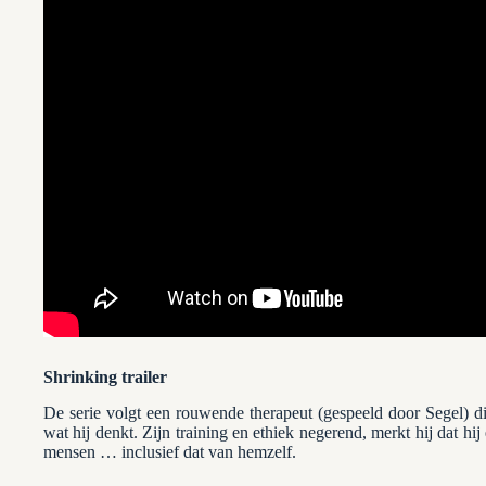
Shrinking trailer
De serie volgt een rouwende therapeut (gespeeld door Segel) die 
wat hij denkt. Zijn training en ethiek negerend, merkt hij dat h
mensen … inclusief dat van hemzelf.