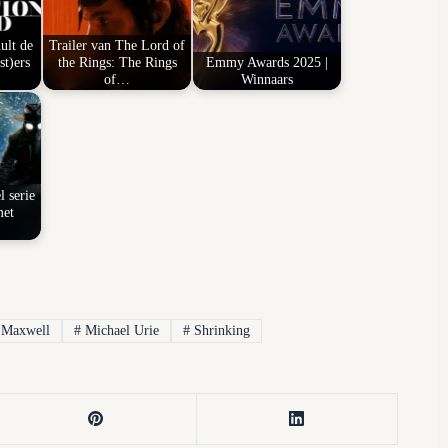
ult de
Trailer van The Lord of
st)ers
the Rings: The Rings
Emmy Awards 2025 |
of…
Winnaars
l serie
met
 Maxwell
#
Michael Urie
#
Shrinking