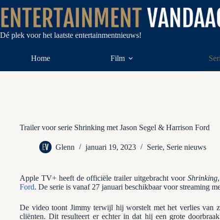
Ga
naar
de
inhoud
Dé plek voor het laatste entertainmentnieuws!
Home
Film
Ser
Trailer voor serie Shrinking met Jason Segel & Harrison Ford
Glenn
januari 19, 2023
Serie
,
Serie nieuws
Apple TV+ heeft de officiële trailer uitgebracht voor
Shrinking
Ford
. De serie is vanaf 27 januari beschikbaar voor streaming me
De video toont Jimmy terwijl hij worstelt met het verlies van zi
cliënten. Dit resulteert er echter in dat hij een grote doorbra