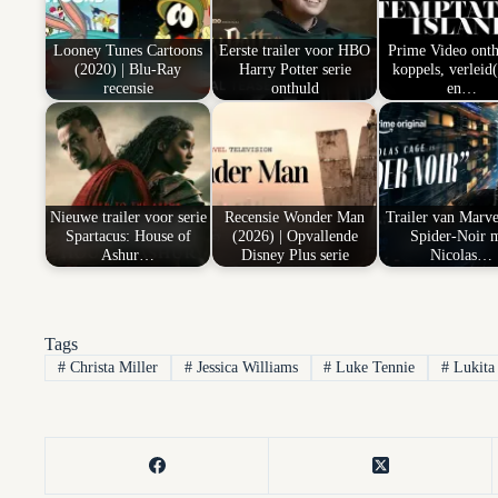
Looney Tunes Cartoons
Eerste trailer voor HBO
Prime Video onth
(2020) | Blu-Ray
Harry Potter serie
koppels, verleid(
recensie
onthuld
en…
Nieuwe trailer voor serie
Recensie Wonder Man
Trailer van Marve
Spartacus: House of
(2026) | Opvallende
Spider-Noir 
Ashur…
Disney Plus serie
Nicolas…
Tags
#
Christa Miller
#
Jessica Williams
#
Luke Tennie
#
Lukita