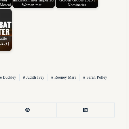
 voor
misdaadthriller Imperfect
Golden Globes 2026 |
Mescal
Women met…
Nominaties
ttle
025) |
ie Buckley
#
Judith Ivey
#
Rooney Mara
#
Sarah Polley