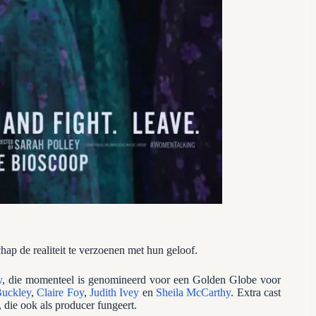
p de realiteit te verzoenen met hun geloof.
y
, die momenteel is genomineerd voor een Golden Globe voor
Buckley
,
Claire Foy
,
Judith Ivey
en
Sheila McCarthy
. Extra cast
, die ook als producer fungeert.