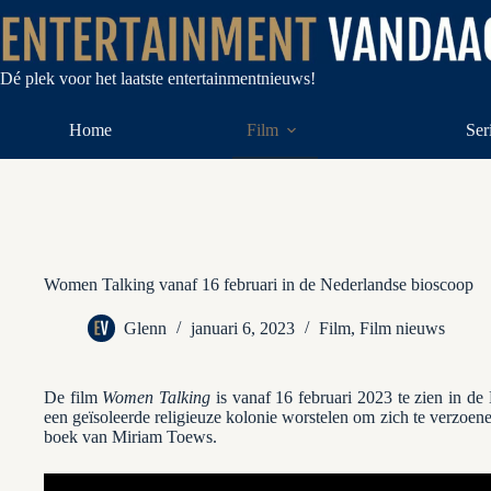
Ga
naar
de
inhoud
Dé plek voor het laatste entertainmentnieuws!
Home
Film
Ser
Women Talking vanaf 16 februari in de Nederlandse bioscoop
Glenn
januari 6, 2023
Film
,
Film nieuws
De film
Women Talking
is vanaf 16 februari 2023 te zien in de
een geïsoleerde religieuze kolonie worstelen om zich te verzoe
boek van Miriam Toews.