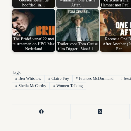
Gleeson spelen de
winnaars | One Battle
Officiële trailer
hoofdrol in…
After…
Hamnet met Paul 
The Bride! vanaf 22 mei
Recensie One Ba
te streamen op HBO Max
Trailer voor Tom Cruise
After Another (2
Nederland
film Digger | Vanaf 1…
Een…
Tags
#
Ben Whishaw
#
Claire Foy
#
Frances McDormand
#
Jess
#
Sheila McCarthy
#
Women Talking