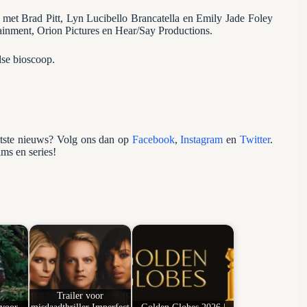
met Brad Pitt, Lyn Lucibello Brancatella en Emily Jade Foley
ainment, Orion Pictures en Hear/Say Productions.
dse bioscoop.
atste nieuws? Volg ons dan op
Facebook
,
Instagram
en
Twitter
.
lms en series!
Trailer voor